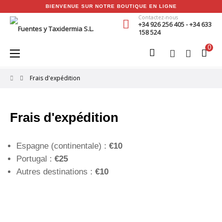
BIENVENUE SUR NOTRE BOUTIQUE EN LIGNE
Contactez-nous
+34 926 256 405 - +34 633
158 524
0
Basculer
☰
la
navigation
Frais d'expédition
Frais d'expédition
Espagne (continentale) :
€10
Portugal :
€25
Autres destinations :
€10