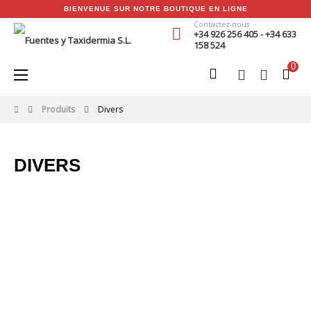
BIENVENUE SUR NOTRE BOUTIQUE EN LIGNE
Contactez-nous
+34 926 256 405 - +34 633
158 524
0
Basculer
☰
la
navigation
Produits
Divers
DIVERS