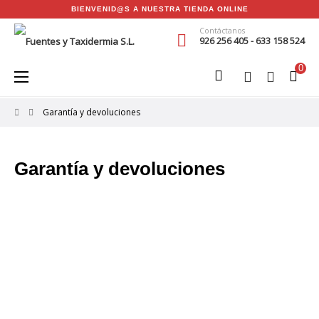
BIENVENID@S A NUESTRA TIENDA ONLINE
Contáctanos
926 256 405 - 633 158 524
0
Navegación
☰
de
palanca
Garantía y devoluciones
Garantía y devoluciones